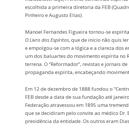
escolhida a primeira diretoria da FEB (Quadro
Pinheiro e Augusto Elias).
Manoel Fernandes Figueira tornou-se espíri
O Livro dos Espíritos
, que de início não quis l
e empolgou-se com a lógica e a clareza dos en
um dos baluartes do movimento espírita no Rio
terrena. O “Reformador”, revistas e jornais d
propaganda espírita, encabeçando movimento
Em 12 de dezembro de 1888 fundou o "Centro 
FEB desde a data de sua fundação até janeir
Federação atravessou em 1895 uma tremenda 
que se decidiram pelo convite ao médico Dr.
presidência da entidade. Os outros eram Dias d