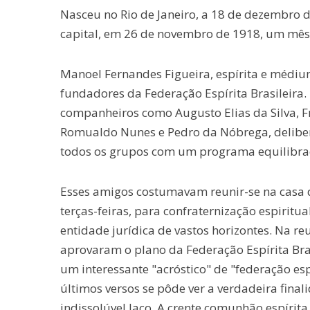
Nasceu no Rio de Janeiro, a 18 de dezembro 
capital, em 26 de novembro de 1918, um mês 
Manoel Fernandes Figueira, espírita e médiu
fundadores da Federação Espírita Brasileira
companheiros como Augusto Elias da Silva, Fra
Romualdo Nunes e Pedro da Nóbrega, delibe
todos os grupos com um programa equilibra
Esses amigos costumavam reunir-se na casa de
terças-feiras, para confraternização espirit
entidade jurídica de vastos horizontes. Na re
aprovaram o plano da Federação Espírita Bra
um interessante "acróstico" de "federação espí
últimos versos se pôde ver a verdadeira fina
indissolúvel laço, A crente comunhão espírita 