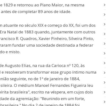
de 1829 e retornou ao Plano Maior, na mesma
antes de completar 89 anos de idade.
m atuante no século XIX e começo do XX, foi um dos
. Era Natal de 1883 quando, juntamente com outros
ncisco R. Quadros, Xavier Pinheiro, Silveira Pinto,
raram fundar uma sociedade destinada a federar
do e misto.
 Augusto Elias, na rua da Carioca nº 120, às
ual e resolveram transformar esse grupo íntimo numa
união seguinte, no de 1º de janeiro de 1884,
sileira. O médium Manoel Fernandes Figueira leu
rita brasileira", escrito na véspera, em cujos dois
lidade da agremiação: "Reunindo em um forte,
brasileira." No dia 2 de janeiro de 1884 foi