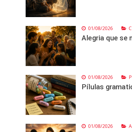
01/08/2026
C
Alegria que se 
01/08/2026
P
Pílulas gramat
01/08/2026
A