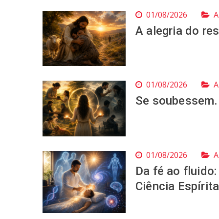
01/08/2026
A
A alegria do re
01/08/2026
A
Se soubessem...
01/08/2026
A
Da fé ao fluido
Ciência Espírit