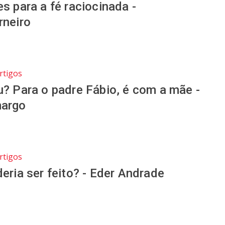
s para a fé raciocinada -
rneiro
rtigos
? Para o padre Fábio, é com a mãe -
margo
rtigos
eria ser feito? - Eder Andrade