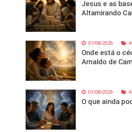
Jesus e as base
Altamirando Ca
01/08/2026
A
Onde está o céu
Arnaldo de Ca
01/08/2026
A
O que ainda pod