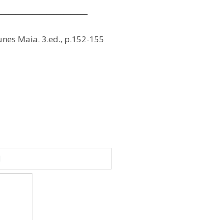
__________________________
unes Maia. 3.ed., p.152-155