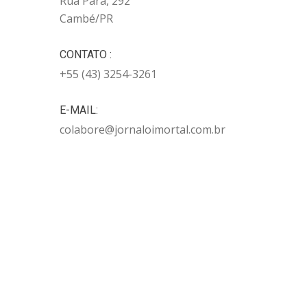
Rua Pará, 292
Cambé/PR
CONTATO :
+55 (43) 3254-3261
E-MAIL:
colabore@jornaloimortal.com.br