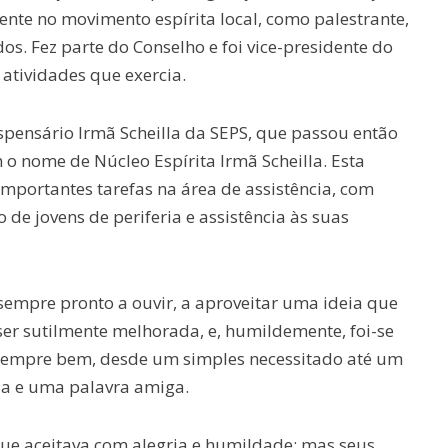
nte no movimento espírita local, como palestrante,
s. Fez parte do Conselho e foi vice-presidente do
 atividades que exercia.
ensário Irmã Scheilla da SEPS, que passou então
o nome de Núcleo Espírita Irmã Scheilla. Esta
importantes tarefas na área de assistência, com
 de jovens de periferia e assistência às suas
 sempre pronto a ouvir, a aproveitar uma ideia que
ser sutilmente melhorada, e, humildemente, foi-se
sempre bem, desde um simples necessitado até um
ia e uma palavra amiga.
 que aceitava com alegria e humildade; mas seus