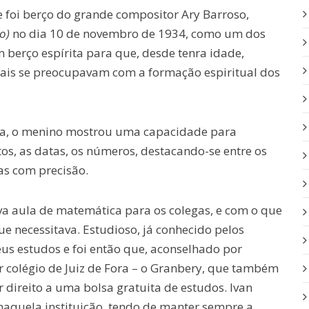
foi berço do grande compositor Ary Barroso,
to)
no dia 10 de novembro de 1934, como um dos
um berço espírita para que, desde tenra idade,
pais se preocupavam com a formação espiritual dos
ia, o menino mostrou uma capacidade para
s, as datas, os números, destacando-se entre os
as com precisão.
va aula de matemática para os colegas, e com o que
 necessitava. Estudioso, já conhecido pelos
eus estudos e foi então que, aconselhado por
r colégio de Juiz de Fora – o Granbery, que também
er direito a uma bolsa gratuita de estudos. Ivan
 naquela instituição, tendo de manter sempre a