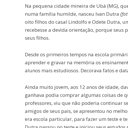
Na pequena cidade mineira de Ubá (MG), que 
numa família humilde, nasceu Ivan Dutra
(fo
oito filhos do casal Lindolfo e Odete Dutra, 
recebesse a devida orientação, porque seus 
seus filhos.
Desde os primeiros tempos na escola primár
aprender e gravar na memória os ensinamento
alunos mais estudiosos. Decorava fatos e dat
Ainda muito jovem, aos 12 anos de idade, da
ganhava podia comprar algumas coisas de que
professores, viu que não poderia continuar s
amigos de seus pais, se apresentou no melho
era escola particular, para fazer um teste e t
Dutra passou no teste e iniciou seus estudos