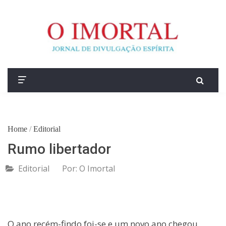
Home
/
Editorial
Rumo libertador
Editorial
Por:
O Imortal
O ano recém-findo foi-se e um novo ano chegou.