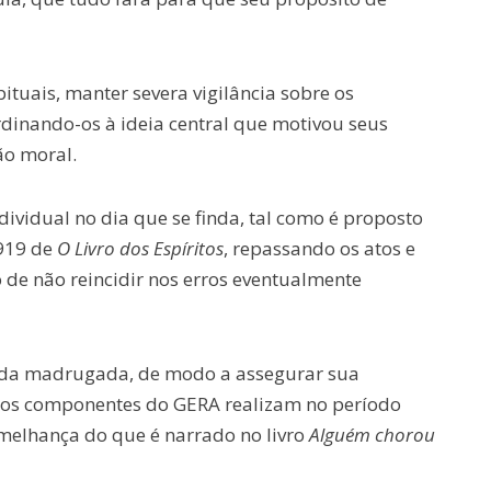
ituais, manter severa vigilância sobre os
rdinando-os à ideia central que motivou seus
ão moral.
dividual no dia que se finda, tal como é proposto
 919 de
O Livro dos Espíritos
, repassando os atos e
 de não reincidir nos erros eventualmente
as da madrugada, de modo a assegurar sua
ue os componentes do GERA realizam no período
emelhança do que é narrado no livro
Alguém chorou