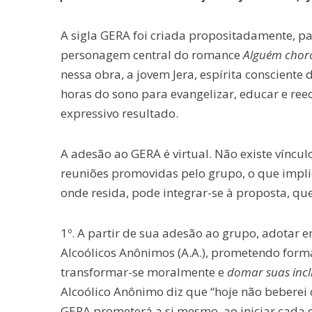
A sigla GERA foi criada propositadamente, 
personagem central do romance
Alguém chor
nessa obra, a jovem Jera, espírita consciente 
horas do sono para evangelizar, educar e ree
expressivo resultado.
A adesão ao GERA é virtual. Não existe víncu
reuniões promovidas pelo grupo, o que impl
onde resida, pode integrar-se à proposta, q
1º. A partir de sua adesão ao grupo, adotar
Alcoólicos Anônimos (A.A.), prometendo form
transformar-se moralmente e
domar suas incli
Alcoólico Anônimo diz que “hoje não bebere
GERA prometerá a si mesmo, ao iniciar cada 