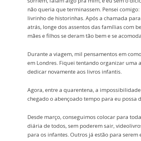
sorriem, falam algo pra mim, e eu sem o dic
não queria que terminassem. Pensei comigo
livrinho de historinhas. Após a chamada par
atrás, longe dos assentos das famílias com b
mães e filhos se deram tão bem e se acomoda
Durante a viagem, mil pensamentos em como 
em Londres. Fiquei tentando organizar uma 
dedicar novamente aos livros infantis.
Agora, entre a quarentena, a impossibilidade
chegado o abençoado tempo para eu possa de
Desde março, conseguimos colocar para todas 
diária de todos, sem poderem sair, videolivro
para os infantes. Outros já estão para serem 