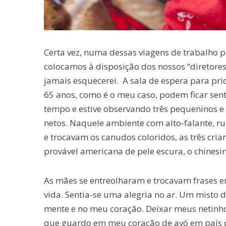
Certa vez, numa dessas viagens de trabalho p
colocamos à disposição dos nossos “diretores
jamais esquecerei. A sala de espera para pri
65 anos, como é o meu caso, podem ficar sen
tempo e estive observando três pequeninos e 
netos. Naquele ambiente com alto-falante, r
e trocavam os canudos coloridos, as três cria
provável americana de pele escura, o chinesin
As mães se entreolharam e trocavam frases em
vida. Sentia-se uma alegria no ar. Um misto
mente e no meu coração. Deixar meus netinh
que guardo em meu coração de avó em país di