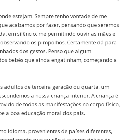
onde estejam. Sempre tenho vontade de me
s que acabamos por fazer, pensando que seremos
, em silêncio, me permitindo ouvir as mães e
, observando os pimpolhos. Certamente dá para
nhados dos gestos. Penso que algum
a dos bebês que ainda engatinham, começando a
ós adultos de terceira geração ou quarta, um
escondemos a nossa criança interior. A criança é
provido de todas as manifestações no corpo físico,
ebe a boa educação moral dos pais.
mo idioma, provenientes de países diferentes,
entendimento que eu não tive como deixar de