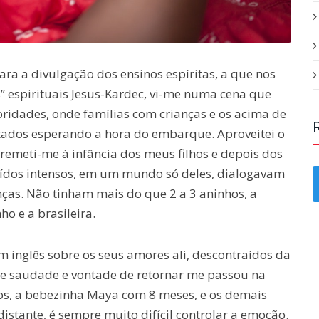
ara a divulgação dos ensinos espíritas, a que nos
” espirituais Jesus-Kardec, vi-me numa cena que
oridades, onde famílias com crianças e os acima de
tados esperando a hora do embarque. Aproveitei o
remeti-me à infância dos meus filhos e depois dos
uídos intensos, em um mundo só deles, dialogavam
nças. Não tinham mais do que 2 a 3 aninhos, a
ho e a brasileira.
 inglês sobre os seus amores ali, descontraídos da
 de saudade e vontade de retornar me passou na
os, a bebezinha Maya com 8 meses, e os demais
stante, é sempre muito difícil controlar a emoção.