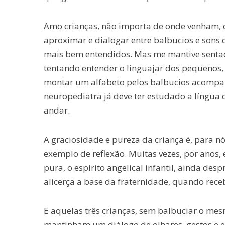
Amo crianças, não importa de onde venham, 
aproximar e dialogar entre balbucios e son
mais bem entendidos. Mas me mantive sentada
tentando entender o linguajar dos pequenos
montar um alfabeto pelos balbucios acompa
neuropediatra já deve ter estudado a língu
andar.
A graciosidade e pureza da criança é, para n
exemplo de reflexão. Muitas vezes, por anos, 
pura, o espírito angelical infantil, ainda des
alicerça a base da fraternidade, quando rec
E aquelas três crianças, sem balbuciar o mes
mantinham um diálogo de olhares, gestos e 