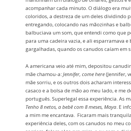
acompanhar cada minuto. O diálogo era muit
coloridos, a destreza de um deles dividindo p
entregando, colocando nas mãozinhas e balb
balbuciava um som, que entendi como que ped
para uma cadeira vazia, e ali esparramava e
gargalhadas, quando os canudos caíam em su
A americana veio até mim, depositou canudi
mãe chamou-a:
Jennifer, come here
(Jennifer, 
mãe sorriu, e os outros dois acharam interes
casaco e a bolsa de mão ao meu lado, e me de
português. Superlegal essa experiência. As m
Tenho 8 netos, a bebê com 8 meses, Maya
. E in
a mim me encantava. Ficaram mais tranquila
experiência deles, com os canudos no meu colo,