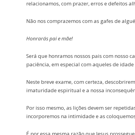
relacionamos, com prazer, erros e defeitos al
Não nos comprazemos com as gafes de algué
Honrarás pai e mãe!
Será que honramos nossos pais com nosso car
paciência, em especial com aqueles de idad
Neste breve exame, com certeza, descobrire
imaturidade espiritual e a nossa inconsequên
Por isso mesmo, as lições devem ser repetida
incorporemos na intimidade e as coloquemos
É por essa mesma razão que Jesus prossegue 