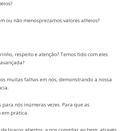
heios?
m ou não menosprezamos valores alheios?
inho, respeito e atenção? Temos tido com eles
e avançada?
mos muitas falhas em nós, demonstrando a nossa
cia.
s para nós inúmeras vezes. Para que as
 em prática.
de braços abertos, a nos convidar ao bem, através