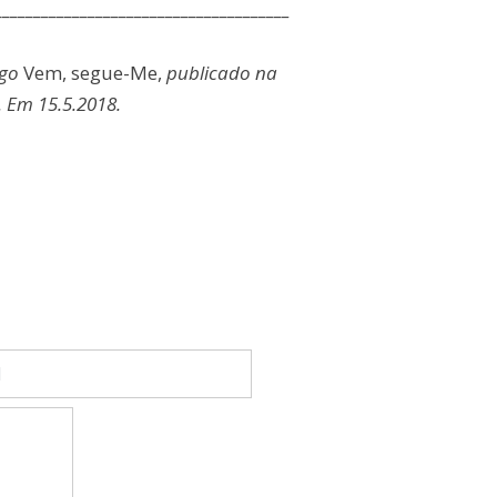
______________________________________
igo
Vem, segue-Me,
publicado na
. Em 15.5.2018.