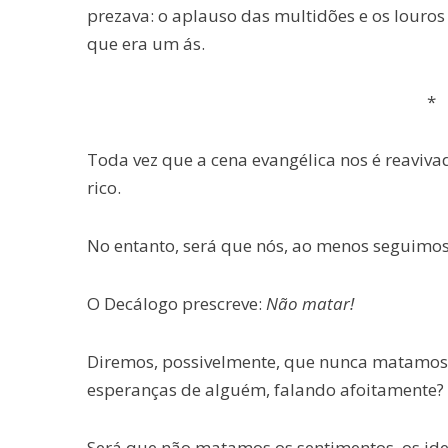
prezava: o aplauso das multidões e os louros 
que era um ás.
* * 
Toda vez que a cena evangélica nos é reavi
rico.
No entanto, será que nós, ao menos seguim
O Decálogo prescreve:
Não matar!
Diremos, possivelmente, que nunca matamos
esperanças de alguém, falando afoitamente?
Será que não matamos os sentimentos, os idea