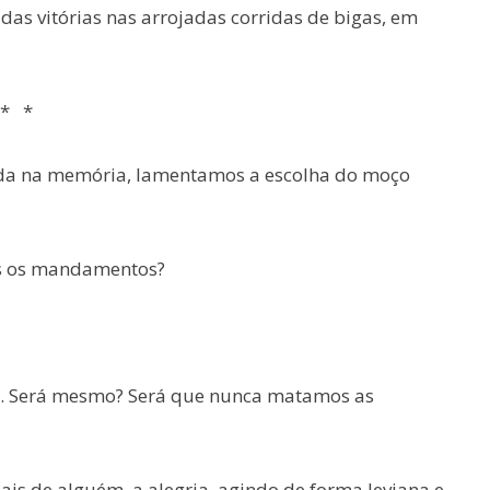
das vitórias nas arrojadas corridas de bigas, em
*
vada na memória, lamentamos a escolha do moço
os os mandamentos?
. Será mesmo? Será que nunca matamos as
is de alguém, a alegria, agindo de forma leviana e