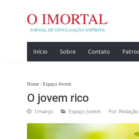
Início
Sobre
Contato
Patro
Home
/
Espaço Jovem
O jovem rico
1/março
Espaço Jovem
Por:
Redação