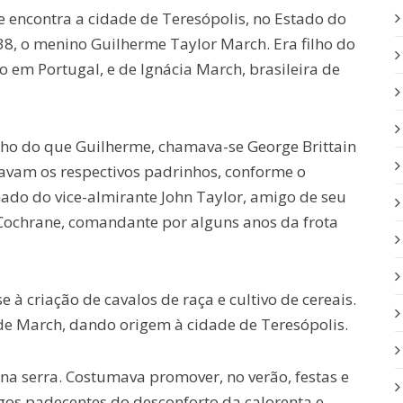
e encontra a cidade de Teresópolis, no Estado do
38, o menino Guilherme Taylor March. Era filho do
o em Portugal, e de Ignácia March, brasileira de
elho do que Guilherme, chamava-se George Brittain
avam os respectivos padrinhos, conforme o
ado do vice-almirante John Taylor, amigo de seu
Cochrane, comandante por alguns anos da frota
à criação de cavalos de raça e cultivo de cereais.
e March, dando origem à cidade de Teresópolis.
na serra. Costumava promover, no verão, festas e
os padecentes do desconforto da calorenta e