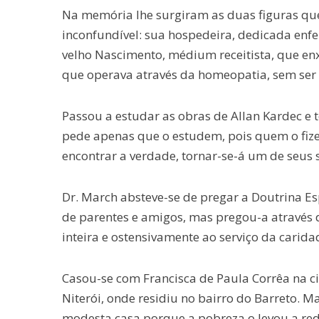
Na memória lhe surgiram as duas figuras q
inconfundível: sua hospedeira, dedicada enfe
velho Nascimento, médium receitista, que en
que operava através da homeopatia, sem ser
Passou a estudar as obras de Allan Kardec e 
pede apenas que o estudem, pois quem o fize
encontrar a verdade, tornar-se-á um de seus 
Dr. March absteve-se de pregar a Doutrina Esp
de parentes e amigos, mas pregou-a através 
inteira e ostensivamente ao serviço da carid
Casou-se com Francisca de Paula Corrêa na cid
Niterói, onde residiu no bairro do Barreto. M
modesta casa porque a pobreza o levou a red