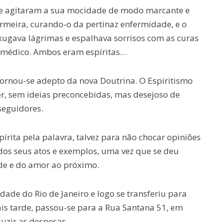
ue agitaram a sua mocidade de modo marcante e
rmeira, curando-o da pertinaz enfermidade, e o
xugava lágrimas e espalhava sorrisos com as curas
 médico. Ambos eram espíritas…
tornou-se adepto da nova Doutrina. O Espiritismo
r, sem ideias preconcebidas, mas desejoso de
seguidores.
írita pela palavra, talvez para não chocar opiniões
dos seus atos e exemplos, uma vez que se deu
ade e do amor ao próximo.
ade do Rio de Janeiro e logo se transferiu para
ais tarde, passou-se para a Rua Santana 51, em
uzir as despesas.