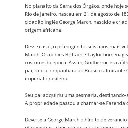
No planalto da Serra dos Órgãos, onde hoje s
Rio de Janeiro, nasceu em 21 de agosto de 18
cidadão inglês George March, nascido e criad
origem africana.
Desse casal, o primogênito, seis anos mais v
March. Os nomes Brittain e Taylor homenage
costume da época. Assim, Guilherme era afilh
pai, que acompanhara ao Brasil o almirante 
imperial brasileira.
Seu pai adquiriu uma sesmaria, destinando-se 
A propriedade passou a chamar-se Fazenda d
Deve-se a George March o hábito de veraneio 
piqueniques, convidando seus inúmeros amig