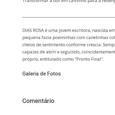
Transformar a dor em caminho para a reden
___________________________________________________
DIAS ROSA é uma jovem escritora, nascida em
pequena fazia poeminhas com canetinhas col
cheios de sentimento conforme crescia. Sempre
capazes de abrir e seguindo, coincidentemen
próprio, entitulado como "Pronto Final".
Galeria de Fotos
Comentário