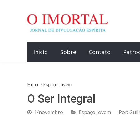
Início
Sobre
Contato
Patro
Home
/
Espaço Jovem
O Ser Integral
1/novembro
Espaço Jovem
Por:
Gui