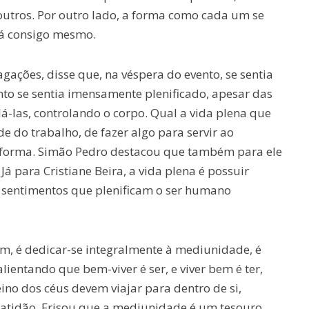
outros. Por outro lado, a forma como cada um se
rá consigo mesmo.
ações, disse que, na véspera do evento, se sentia
o se sentia imensamente plenificado, apesar das
olá-las, controlando o corpo. Qual a vida plena que
e do trabalho, de fazer algo para servir ao
 forma. Simão Pedro destacou que também para ele
 Já para Cristiane Beira, a vida plena é possuir
s sentimentos que plenificam o ser humano
um, é dedicar-se integralmente à mediunidade, é
lientando que bem-viver é ser, e viver bem é ter,
ino dos céus devem viajar para dentro de si,
atidão. Frisou que a mediunidade é um tesouro