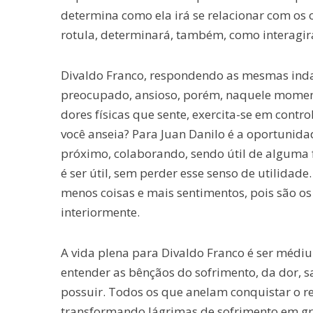
determina como ela irá se relacionar com os 
rotula, determinará, também, como interagi
Divaldo Franco, respondendo as mesmas indag
preocupado, ansioso, porém, naquele moment
dores físicas que sente, exercita-se em contr
você anseia? Para Juan Danilo é a oportunidad
próximo, colaborando, sendo útil de alguma
é ser útil, sem perder esse senso de utilidade.
menos coisas e mais sentimentos, pois são o
interiormente.
A vida plena para Divaldo Franco é ser médi
entender as bênçãos do sofrimento, da dor, sa
possuir. Todos os que anelam conquistar o re
transformando lágrimas de sofrimento em gr