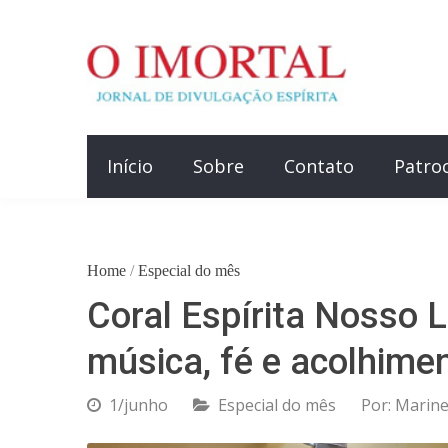
Início
Sobre
Contato
Patro
Home
/
Especial do mês
Coral Espírita Nosso 
música, fé e acolhime
1/junho
Especial do mês
Por:
Marine