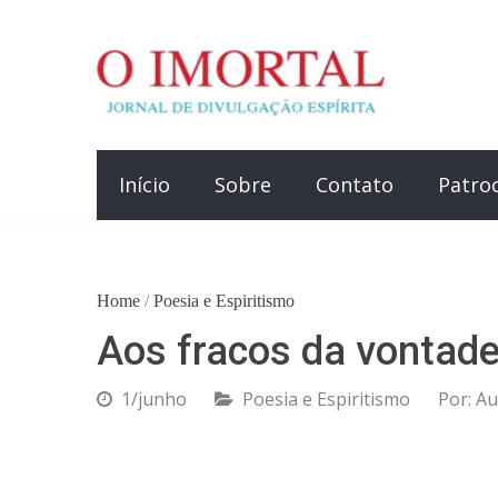
Início
Sobre
Contato
Patro
Home
/
Poesia e Espiritismo
Aos fracos da vontade
1/junho
Poesia e Espiritismo
Por:
Au